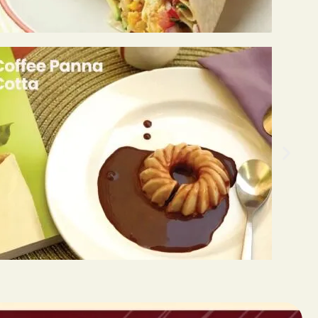
 Table
Your email
Type of Event