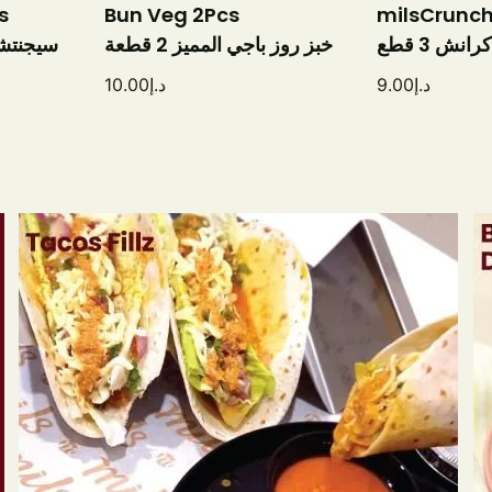
s
Bun Veg 2Pcs
milsCrunch
نش 3 قطع
خبز روز باجي المميز 2 قطعة
سيجنتشر
10.00
د.إ
9.00
د.إ