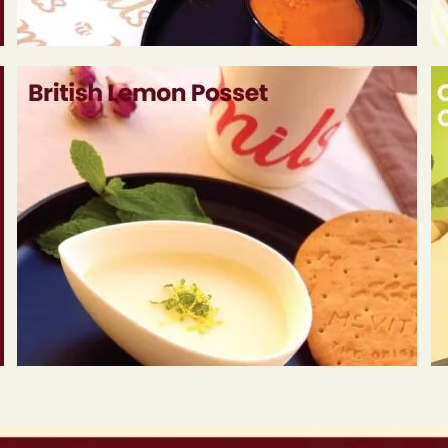
Book A
Your name
Phone Number