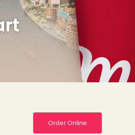
art
Order Online